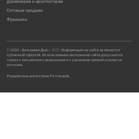
Дизайнерам и архитекторам
Оптовые продажи
Франшиза
© ООО «Белгравия Дорс» 2025. Информация на сайте не является
публичной офертой. Использование материалов сайта допускается
только с письменного разрешения и с указанием прямой ссылки на
источник.
Разработано агентством Рэттлснейк.