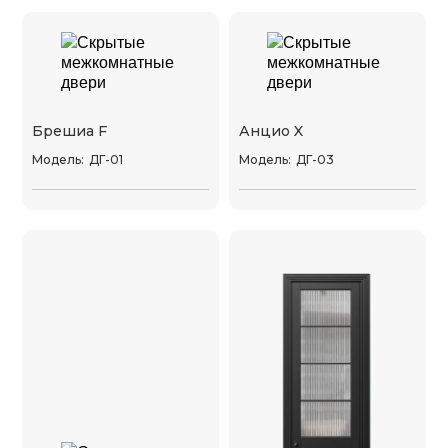
Брешиа F
Анцио X
Модель:
ДГ-01
Модель:
ДГ-03