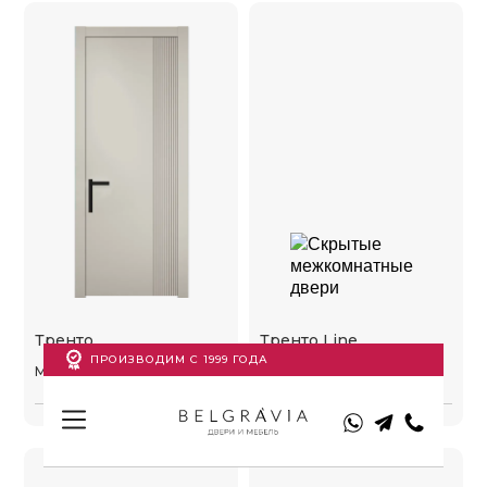
Тренто
Тренто Line
ПРОИЗВОДИМ С 1999 ГОДА
Модель:
ДГ-04
Модель:
ДГ-04