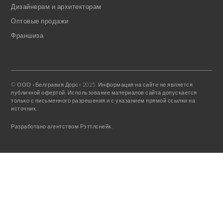
Дизайнерам и архитекторам
Оптовые продажи
Франшиза
© ООО «Белгравия Дорс» 2025. Информация на сайте не является
публичной офертой. Использование материалов сайта допускается
только с письменного разрешения и с указанием прямой ссылки на
источник.
Разработано агентством Рэттлснейк.