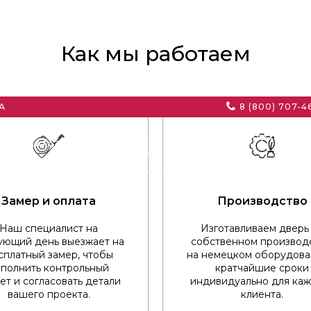
Как мы работаем
А
8 (800) 707-4
РАССЧИТАТЬ
ВО
МАГАЗИН
ПРОЕКТ
Замер и оплата
Производство
Наш специалист на
Изготавливаем дверь
ующий день выезжает на
собственном производс
сплатный замер, чтобы
на немецком оборудова
полнить контрольный
кратчайшие сроки
ет и согласовать детали
индивидуально для ка
вашего проекта.
клиента.