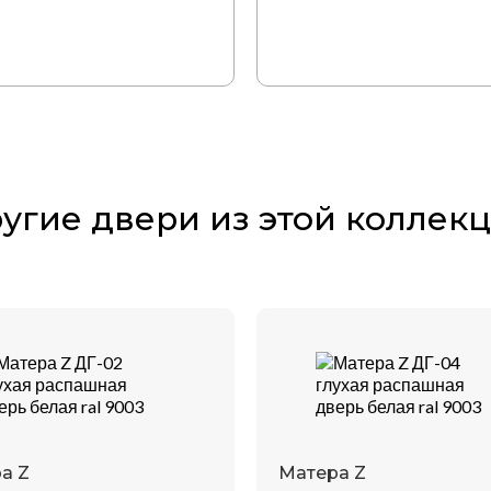
угие двери из этой коллек
а Z
Матера Z